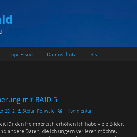
ald
d
Impressum
Datenschutz
DLs
herung mit RAID 5
Autor
er 2012
Stefan Rehwald
1 Kommentar
it für den Heimbereich erhöhen Ich habe viele Bilder,
d andere Daten, die ich ungern verlieren möchte.