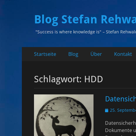
Blog Stefan Rehw
"Success is where knowledge is" – Stefan Rehwal
Primäres
Zum
Startseite
Blog
Über
Kontakt
Inhalt
Menü
springen
Schlagwort:
HDD
Datensic
Veröffentlicht
25. Septemb
am
Datensicherhe
Dokumente un