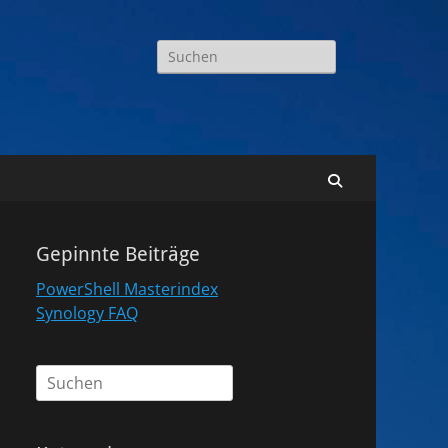
Suchen
nach:
Suchen
Gepinnte Beiträge
PowerShell Masterindex
Synology FAQ
Suchen
nach: