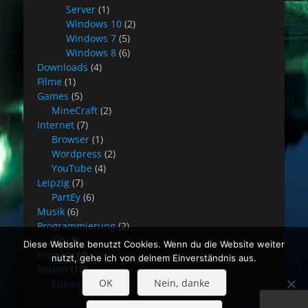
Server
(1)
Windows 10
(2)
Windows 7
(5)
Windows 8
(6)
Downloads
(4)
Filme
(1)
Games
(5)
MineCraft
(2)
Internet
(7)
Browser
(1)
Wordpress
(2)
YouTube
(4)
Leipzig
(7)
PartEy
(6)
Musik
(6)
Programmierung
(2)
C#
(2)
Diese Website benutzt Cookies. Wenn du die Website weiter
Projekte
(4)
nutzt, gehe ich von deinem Einverständnis aus.
Reisen
(10)
OK
Nein, danke
Edinburgh
(8)