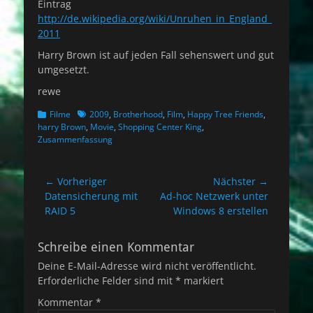
Eintrag
http://de.wikipedia.org/wiki/Unruhen_in_England_
2011
Harry Brown ist auf jeden Fall sehenswert und gut
umgesetzt.
rewe
Kategorien
Schlagworte
Filme
2009
,
Brotherhood
,
Film
,
Happy Tree Friends
,
harry Brown
,
Movie
,
Shopping Center King
,
Zusammenfassung
Beitragsnavigation
← Vorheriger
Nächster →
Vorheriger
Nächster
Datensicherung mit
Ad-hoc Netzwerk unter
Beitrag:
Beitrag:
RAID 5
Windows 8 erstellen
Schreibe einen Kommentar
Deine E-Mail-Adresse wird nicht veröffentlicht.
Erforderliche Felder sind mit
*
markiert
Kommentar
*