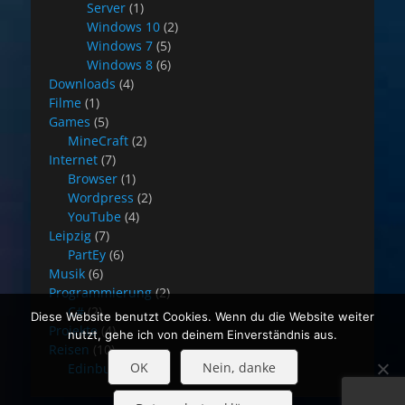
Server
(1)
Windows 10
(2)
Windows 7
(5)
Windows 8
(6)
Downloads
(4)
Filme
(1)
Games
(5)
MineCraft
(2)
Internet
(7)
Browser
(1)
Wordpress
(2)
YouTube
(4)
Leipzig
(7)
PartEy
(6)
Musik
(6)
Programmierung
(2)
C#
(2)
Diese Website benutzt Cookies. Wenn du die Website weiter
Projekte
(4)
nutzt, gehe ich von deinem Einverständnis aus.
Reisen
(10)
OK
Nein, danke
Edinburgh
(8)