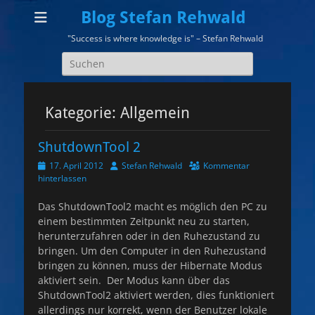
Blog Stefan Rehwald
"Success is where knowledge is" – Stefan Rehwald
Suchen
nach:
Kategorie:
Allgemein
ShutdownTool 2
Veröffentlicht
Autor
17. April 2012
Stefan Rehwald
Kommentar
am
hinterlassen
Das ShutdownTool2 macht es möglich den PC zu
einem bestimmten Zeitpunkt neu zu starten,
herunterzufahren oder in den Ruhezustand zu
bringen. Um den Computer in den Ruhezustand
bringen zu können, muss der Hibernate Modus
aktiviert sein. Der Modus kann über das
ShutdownTool2 aktiviert werden, dies funktioniert
allerdings nur korrekt, wenn der Benutzer lokale