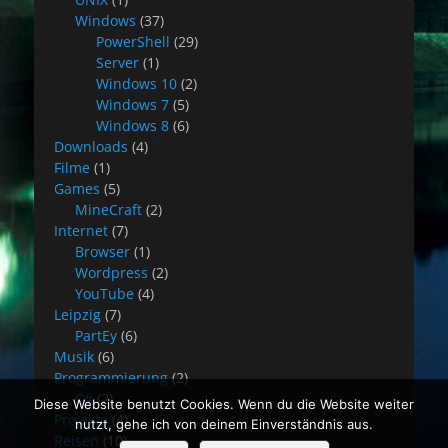
Windows
(37)
PowerShell
(29)
Server
(1)
Windows 10
(2)
Windows 7
(5)
Windows 8
(6)
Downloads
(4)
Filme
(1)
Games
(5)
MineCraft
(2)
Internet
(7)
Browser
(1)
Wordpress
(2)
YouTube
(4)
Leipzig
(7)
PartEy
(6)
Musik
(6)
Programmierung
(2)
C#
(2)
Diese Website benutzt Cookies. Wenn du die Website weiter
Projekte
(4)
nutzt, gehe ich von deinem Einverständnis aus.
Reisen
(10)