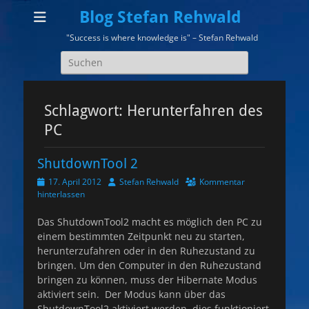
Blog Stefan Rehwald
"Success is where knowledge is" – Stefan Rehwald
Suchen
nach:
Schlagwort:
Herunterfahren des
PC
ShutdownTool 2
Veröffentlicht
Autor
17. April 2012
Stefan Rehwald
Kommentar
am
hinterlassen
Das ShutdownTool2 macht es möglich den PC zu
einem bestimmten Zeitpunkt neu zu starten,
herunterzufahren oder in den Ruhezustand zu
bringen. Um den Computer in den Ruhezustand
bringen zu können, muss der Hibernate Modus
aktiviert sein. Der Modus kann über das
ShutdownTool2 aktiviert werden, dies funktioniert