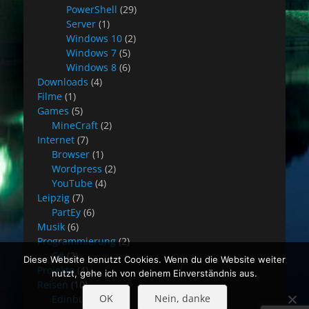
PowerShell
(29)
Server
(1)
Windows 10
(2)
Windows 7
(5)
Windows 8
(6)
Downloads
(4)
Filme
(1)
Games
(5)
MineCraft
(2)
Internet
(7)
Browser
(1)
Wordpress
(2)
YouTube
(4)
Leipzig
(7)
PartEy
(6)
Musik
(6)
Programmierung
(2)
C#
(2)
Diese Website benutzt Cookies. Wenn du die Website weiter
Projekte
(4)
nutzt, gehe ich von deinem Einverständnis aus.
Reisen
(10)
OK
Nein, danke
Edinburgh
(8)