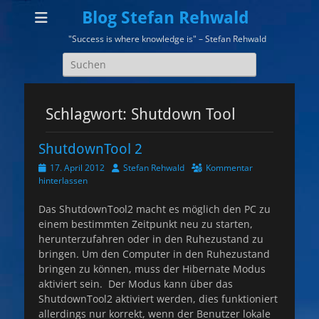
Blog Stefan Rehwald
"Success is where knowledge is" – Stefan Rehwald
Suchen
nach:
Schlagwort:
Shutdown Tool
ShutdownTool 2
Veröffentlicht
Autor
17. April 2012
Stefan Rehwald
Kommentar
am
hinterlassen
Das ShutdownTool2 macht es möglich den PC zu
einem bestimmten Zeitpunkt neu zu starten,
herunterzufahren oder in den Ruhezustand zu
bringen. Um den Computer in den Ruhezustand
bringen zu können, muss der Hibernate Modus
aktiviert sein. Der Modus kann über das
ShutdownTool2 aktiviert werden, dies funktioniert
allerdings nur korrekt, wenn der Benutzer lokale