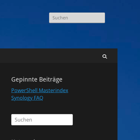
Suchen
nach:
Suchen
Gepinnte Beiträge
PowerShell Masterindex
Synology FAQ
Suchen
nach: