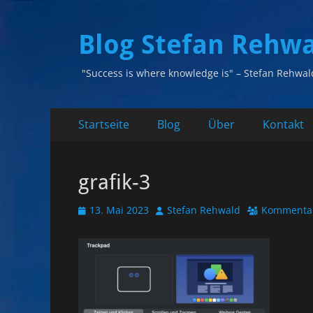
Blog Stefan Rehw
"Success is where knowledge is" – Stefan Rehwal
Primäres
Zum
Startseite
Blog
Über
Kontakt
Inhalt
Menü
springen
grafik-3
Veröffentlicht
Autor
13. Mai 2023
Stefan Rehwald
Kommentar
am