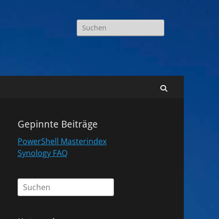
Suchen
nach:
Suchen
Gepinnte Beiträge
PowerShell Masterindex
Synology FAQ
Suchen
nach: