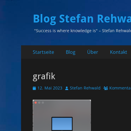
Blog Stefan Rehw
"Success is where knowledge is" – Stefan Rehwal
Primäres
Zum
Startseite
Blog
Über
Kontakt
Inhalt
Menü
springen
grafik
Veröffentlicht
Autor
12. Mai 2023
Stefan Rehwald
Kommentar
am