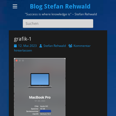
Blog Stefan Rehwald
"Success is where knowledge is" – Stefan Rehwald
Suchen
nach:
grafik-1
Veröffentlicht
Autor
12. Mai 2023
Stefan Rehwald
Kommentar
am
hinterlassen