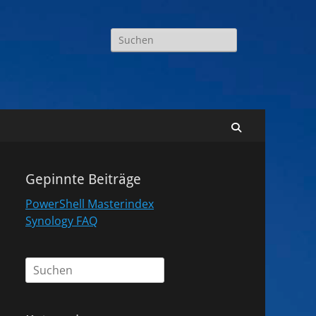
Suchen
nach:
Suchen
Gepinnte Beiträge
PowerShell Masterindex
Synology FAQ
Suchen
nach: