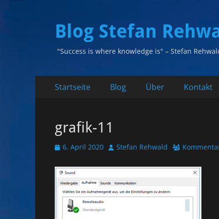
Blog Stefan Rehw
"Success is where knowledge is" – Stefan Rehwal
Primäres
Zum
Startseite
Blog
Über
Kontakt
Inhalt
Menü
springen
grafik-11
Veröffentlicht
Autor
6. April 2020
Stefan Rehwald
Kommentar
am