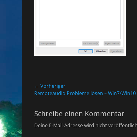
Beitragsnavigation
← Vorheriger
Vorheriger
Remoteaudio Probleme lösen – Win7/Win10
Beitrag:
Schreibe einen Kommentar
Deine E-Mail-Adresse wird nicht veröffentlich