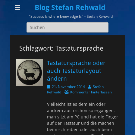
Blog Stefan Rehwald
"Success is where knowledge is" – Stefan Rehwald
Suchen
nach:
Schlagwort:
Tastatursprache
Tastatursprache oder
auch Tastaturlayout
ändern
Veröffentlicht
Autor
21. November 2014
Stefan
am
Rehwald
Kommentar hinterlassen
Vielleicht ist es dem ein oder
andrem auch schon so ergangen,
man sitzt am PC und hat die Finger
auf der Tastatur und die machen
beim schreiben oder auch beim