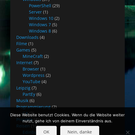
PowerShell
(29)
Server
(1)
Windows 10
(2)
Windows 7
(5)
Windows 8
(6)
Downloads
(4)
Filme
(1)
Games
(5)
MineCraft
(2)
Internet
(7)
Browser
(1)
Wordpress
(2)
YouTube
(4)
Leipzig
(7)
PartEy
(6)
Musik
(6)
Programmierung
(2)
C#
(2)
Diese Website benutzt Cookies. Wenn du die Website weiter
Projekte
(4)
nutzt, gehe ich von deinem Einverständnis aus.
Reisen
(10)
OK
Nein, danke
Edinburgh
(8)