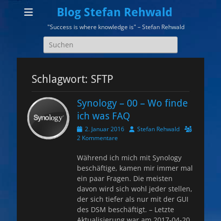
Blog Stefan Rehwald
"Success is where knowledge is" – Stefan Rehwald
Suchen
nach:
Schlagwort:
SFTP
Synology – 00 – Wo finde
ich was FAQ
Veröffentlicht
Autor
2. Januar 2016
Stefan Rehwald
am
2 Kommentare
Während ich mich mit Synology
beschäftige, kamen mir immer mal
ein paar Fragen. Die meisten
davon wird sich wohl jeder stellen,
der sich tiefer als nur mit der GUI
des DSM beschäftigt. – Letzte
Aktualisierung war am 2017-04-20