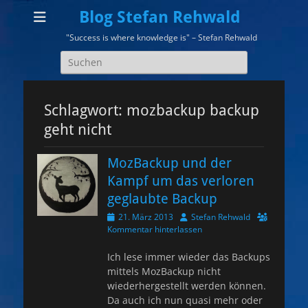
Blog Stefan Rehwald
"Success is where knowledge is" – Stefan Rehwald
Suchen
nach:
Schlagwort:
mozbackup backup
geht nicht
MozBackup und der
Kampf um das verloren
geglaubte Backup
Veröffentlicht
Autor
21. März 2013
Stefan Rehwald
am
Kommentar hinterlassen
Ich lese immer wieder das Backups
mittels MozBackup nicht
wiederhergestellt werden können.
Da auch ich nun quasi mehr oder