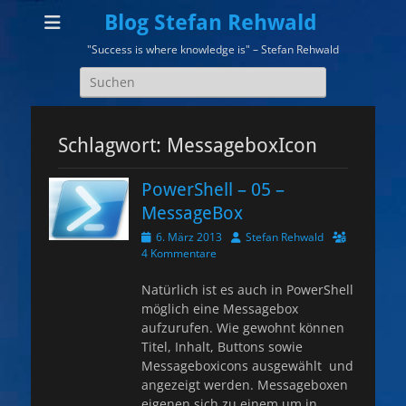
Blog Stefan Rehwald
"Success is where knowledge is" – Stefan Rehwald
Suchen
nach:
Schlagwort:
MessageboxIcon
PowerShell – 05 –
MessageBox
Veröffentlicht
Autor
6. März 2013
Stefan Rehwald
am
4 Kommentare
Natürlich ist es auch in PowerShell
möglich eine Messagebox
aufzurufen. Wie gewohnt können
Titel, Inhalt, Buttons sowie
Messageboxicons ausgewählt und
angezeigt werden. Messageboxen
eigenen sich zu einem um in