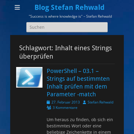
Blog Stefan Rehwald
"Success is where knowledge is" – Stefan Rehwald
Suchen
nach:
Schlagwort:
Inhalt eines Strings
überprüfen
PowerShell – 03.1 –
Strings auf bestimmten
Inhalt prüfen mit dem
Parameter -match
Veröffentlicht
Autor
27. Februar 2013
Stefan Rehwald
am
3 Kommentare
Um heraus zu finden, ob sich ein
bestimmtes Wort oder eine
beliebige Zeichenkette in einem