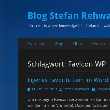
Blog Stefan Rehw
"Success is where knowledge is" – Stefan Rehwal
Primäres
Zum
Startseite
Blog
Über
Kontakt
Inhalt
Menü
springen
Schlagwort:
Favicon WP
Eigenes Favorite Icon im Word
Veröffentlicht
Autor
11. Januar 2013
Stefan Rehwald
Komment
am
Um das eigne Favicon verwenden zu können,
werden (meine Variante). Dazu einfach übe