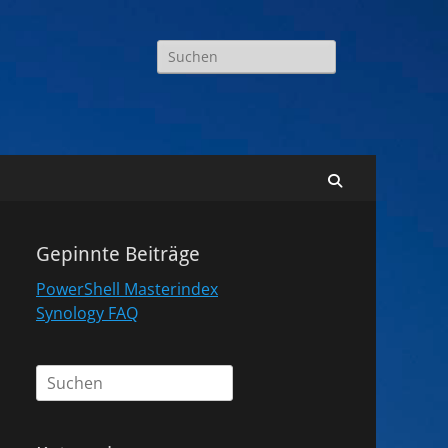
Suchen
nach:
Suchen
Gepinnte Beiträge
PowerShell Masterindex
Synology FAQ
Suchen
nach: