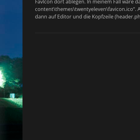
FavIcon dort ablegen. In meinem Fall wäre d
content\themes\twentyeleven\favicon.ico“. A
dann auf Editor und die Kopfzeile (header.p