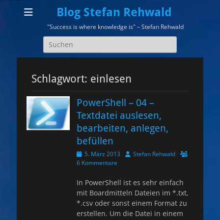
Blog Stefan Rehwald
"Success is where knowledge is" – Stefan Rehwald
Suchen
nach:
Schlagwort:
einlesen
PowerShell – 04 –
Textdatei auslesen,
bearbeiten, anlegen,
befüllen
Veröffentlicht
Autor
5. März 2013
Stefan Rehwald
am
6 Kommentare
In PowerShell ist es sehr einfach
mit Boardmitteln Dateien im *.txt,
*.csv oder sonst einem Format zu
erstellen. Um die Datei in einem