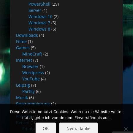
PowerShell
(29)
Server
(1)
Windows 10
(2)
Windows 7
(5)
Windows 8
(6)
Downloads
(4)
Filme
(1)
Games
(5)
MineCraft
(2)
Internet
(7)
Browser
(1)
Wordpress
(2)
YouTube
(4)
Leipzig
(7)
PartEy
(6)
Musik
(6)
Programmierung
(2)
C#
(2)
Diese Website benutzt Cookies. Wenn du die Website weiter
Projekte
(4)
nutzt, gehe ich von deinem Einverständnis aus.
Reisen
(10)
OK
Nein, danke
Edinburgh
(8)