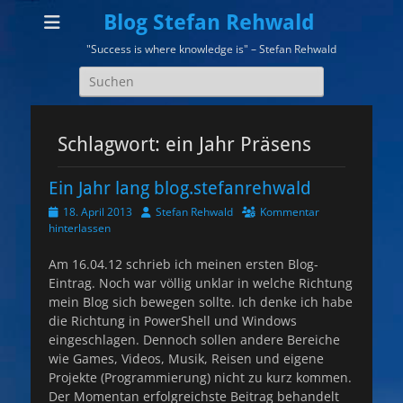
Blog Stefan Rehwald
"Success is where knowledge is" – Stefan Rehwald
Suchen
nach:
Schlagwort:
ein Jahr Präsens
Ein Jahr lang blog.stefanrehwald
Veröffentlicht
Autor
18. April 2013
Stefan Rehwald
Kommentar
am
hinterlassen
Am 16.04.12 schrieb ich meinen ersten Blog-
Eintrag. Noch war völlig unklar in welche Richtung
mein Blog sich bewegen sollte. Ich denke ich habe
die Richtung in PowerShell und Windows
eingeschlagen. Dennoch sollen andere Bereiche
wie Games, Videos, Musik, Reisen und eigene
Projekte (Programmierung) nicht zu kurz kommen.
Der Momentan erfolgreichste Beitrag behandelt