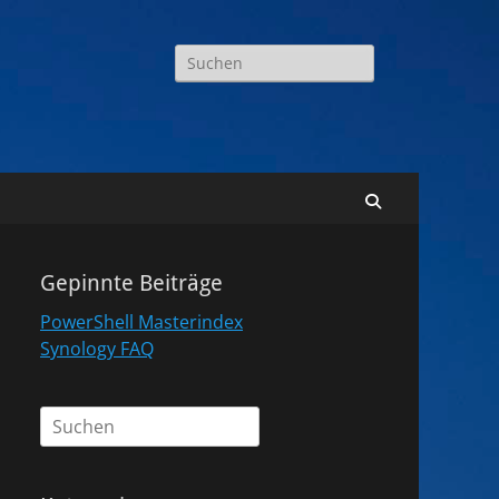
Suchen
nach:
Suchen
Gepinnte Beiträge
PowerShell Masterindex
Synology FAQ
Suchen
nach: