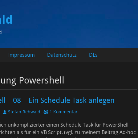
ald
d
Impressum
Datenschutz
DLs
ung Powershell
l – 08 – Ein Schedule Task anlegen
Autor
Stefan Rehwald
1 Kommentar
lich unkomplizierter einen Schedule Task für PowerShell
richten als für ein VB Script. (vgl. zu meinem Beitrag Ad-hoc