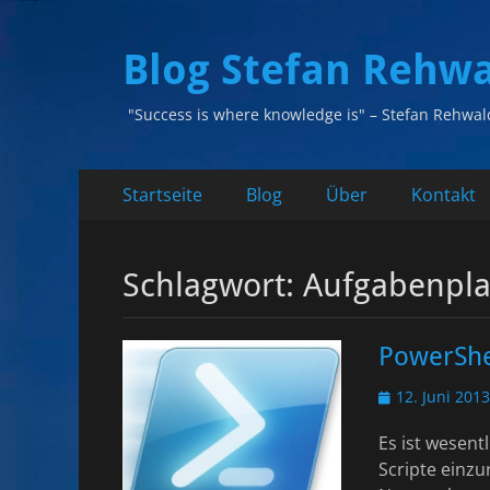
Blog Stefan Rehw
"Success is where knowledge is" – Stefan Rehwal
Primäres
Zum
Startseite
Blog
Über
Kontakt
Inhalt
Menü
springen
Schlagwort:
Aufgabenpla
PowerShel
Veröffentlicht
12. Juni 2013
am
Es ist wesent
Scripte einzu