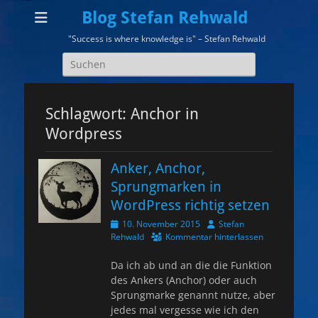
Blog Stefan Rehwald
"Success is where knowledge is" – Stefan Rehwald
Suchen
nach:
Schlagwort:
Anchor in
Wordpress
Anker, Anchor,
Sprungmarken in
WordPress richtig setzen
Veröffentlicht
Autor
10. November 2015
Stefan
am
Rehwald
Kommentar hinterlassen
Da ich ab und an die die Funktion
des Ankers (Anchor) oder auch
Sprungmarke genannt nutze, aber
jedes mal vergesse wie ich den