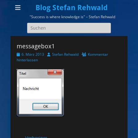
Blog Stefan Rehwald
"Success is where knowledge is" – Stefan Rehwald
Suchen
nach:
messagebox1
Veröffentlicht
Autor
6. März 2013
Stefan Rehwald
Kommentar
am
hinterlassen
← Vorheriger