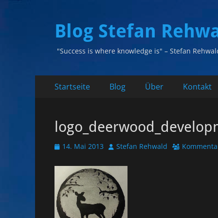
Blog Stefan Rehw
"Success is where knowledge is" – Stefan Rehwal
Primäres
Zum
Startseite
Blog
Über
Kontakt
Inhalt
Menü
springen
logo_deerwood_develop
Veröffentlicht
Autor
14. Mai 2013
Stefan Rehwald
Kommentar
am