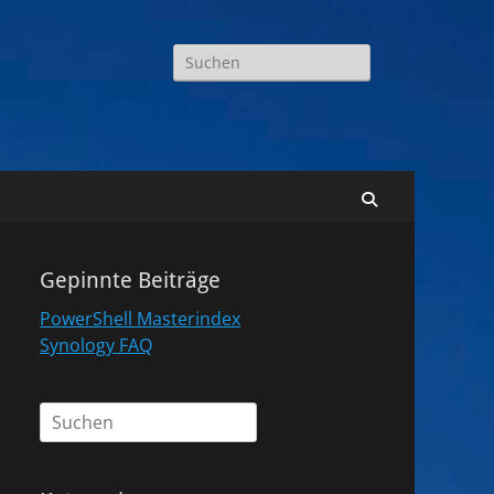
Suchen
nach:
Suchen
Gepinnte Beiträge
PowerShell Masterindex
Synology FAQ
Suchen
nach: