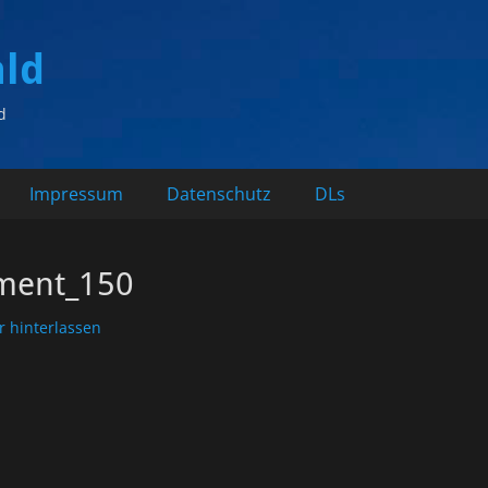
ald
d
Impressum
Datenschutz
DLs
ment_150
 hinterlassen