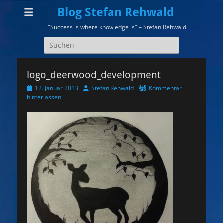
Blog Stefan Rehwald
"Success is where knowledge is" – Stefan Rehwald
Suchen
nach:
logo_deerwood_development
Veröffentlicht
Autor
12. Januar 2013
Stefan Rehwald
Kommentar
am
hinterlassen