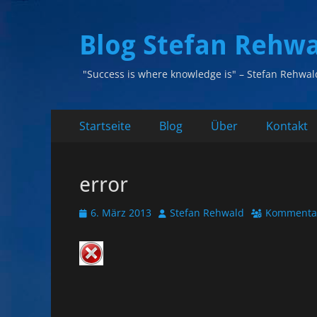
Blog Stefan Rehw
"Success is where knowledge is" – Stefan Rehwal
Primäres
Zum
Startseite
Blog
Über
Kontakt
Inhalt
Menü
springen
error
Veröffentlicht
Autor
6. März 2013
Stefan Rehwald
Kommentar
am