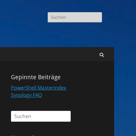
Suchen
nach:
Suchen
Gepinnte Beiträge
PowerShell Masterindex
Synology FAQ
Suchen
nach: