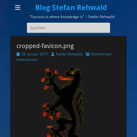
Blog Stefan Rehwald
"Success is where knowledge is" – Stefan Rehwald
Suchen
nach:
cropped-favicon.png
Veröffentlicht
Autor
26. Januar 2017
Stefan Rehwald
Kommentar
am
hinterlassen