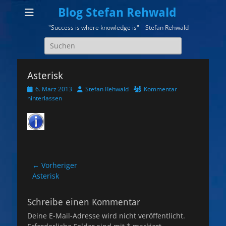
Blog Stefan Rehwald
"Success is where knowledge is" – Stefan Rehwald
Suchen
nach:
Asterisk
Veröffentlicht
Autor
6. März 2013
Stefan Rehwald
Kommentar
am
hinterlassen
Beitragsnavigation
← Vorheriger
Vorheriger
Asterisk
Beitrag:
Schreibe einen Kommentar
Deine E-Mail-Adresse wird nicht veröffentlicht.