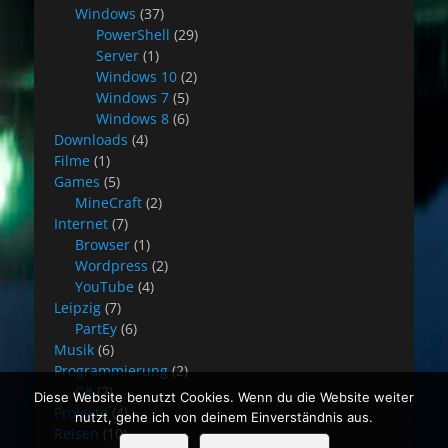
Windows
(37)
PowerShell
(29)
Server
(1)
Windows 10
(2)
Windows 7
(5)
Windows 8
(6)
Downloads
(4)
Filme
(1)
Games
(5)
MineCraft
(2)
Internet
(7)
Browser
(1)
Wordpress
(2)
YouTube
(4)
Leipzig
(7)
PartEy
(6)
Musik
(6)
Programmierung
(2)
C#
(2)
Diese Website benutzt Cookies. Wenn du die Website weiter
Projekte
(4)
nutzt, gehe ich von deinem Einverständnis aus.
Reisen
(10)