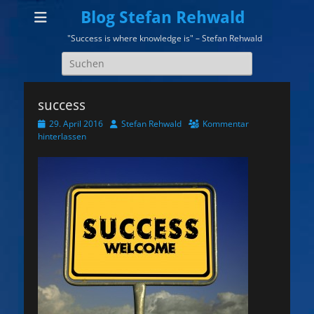
Blog Stefan Rehwald
"Success is where knowledge is" – Stefan Rehwald
Suchen
nach:
success
Veröffentlicht
Autor
29. April 2016
Stefan Rehwald
Kommentar
am
hinterlassen