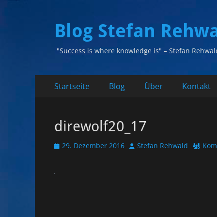
Blog Stefan Rehw
"Success is where knowledge is" – Stefan Rehwal
Primäres
Zum
Startseite
Blog
Über
Kontakt
Inhalt
Menü
springen
direwolf20_17
Veröffentlicht
Autor
29. Dezember 2016
Stefan Rehwald
Kom
am