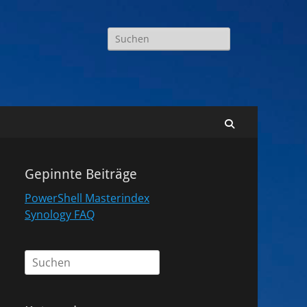
Suchen
nach:
Suchen
Gepinnte Beiträge
PowerShell Masterindex
Synology FAQ
Suchen
nach: