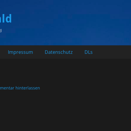
ald
d
Impressum
Datenschutz
DLs
mentar hinterlassen