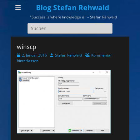
Blog Stefan Rehwald
"Success is where knowledge is" – Stefan Rehwald
Suchen
nach:
winscp
Veröffentlicht
Autor
2. Januar 2016
Stefan Rehwald
Kommentar
am
hinterlassen