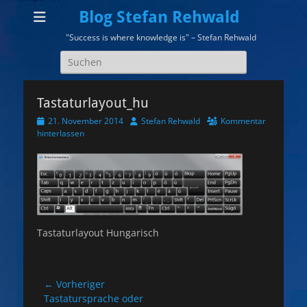
Blog Stefan Rehwald
"Success is where knowledge is" – Stefan Rehwald
Suchen
nach:
Tastaturlayout_hu
Veröffentlicht
Autor
21. November 2014
Stefan Rehwald
Kommentar
am
hinterlassen
Tastaturlayout Hungarisch
Beitragsnavigation
← Vorheriger
Vorheriger
Tastatursprache oder