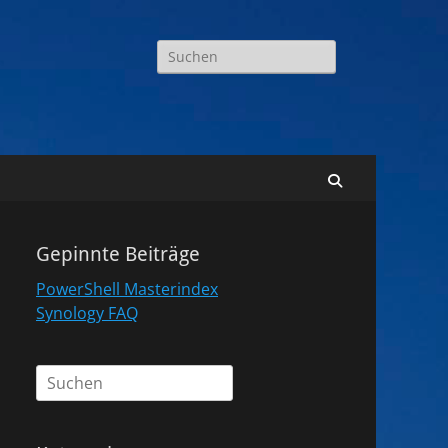
Suchen
nach:
Suchen
Gepinnte Beiträge
PowerShell Masterindex
Synology FAQ
Suchen
nach: