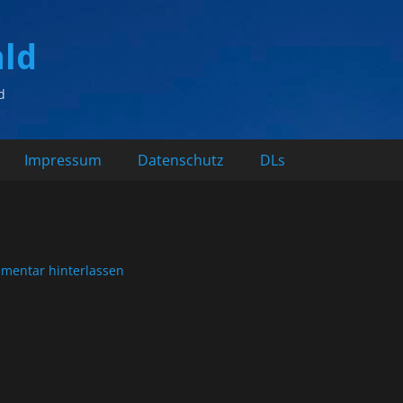
ald
d
Impressum
Datenschutz
DLs
mentar hinterlassen