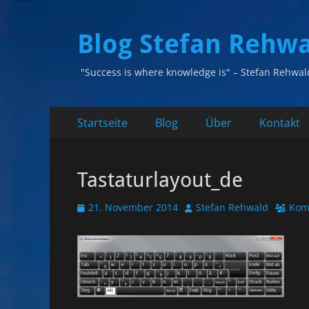
Blog Stefan Rehw
"Success is where knowledge is" – Stefan Rehwal
Primäres
Zum
Startseite
Blog
Über
Kontakt
Inhalt
Menü
springen
Tastaturlayout_de
Veröffentlicht
Autor
21. November 2014
Stefan Rehwald
Kom
am