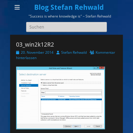
Blog Stefan Rehwald
"Success is where knowledge is" – Stefan Rehwald
Suchen
nach:
03_win2k12R2
Veröffentlicht
Autor
20. November 2014
Stefan Rehwald
Kommentar
am
hinterlassen