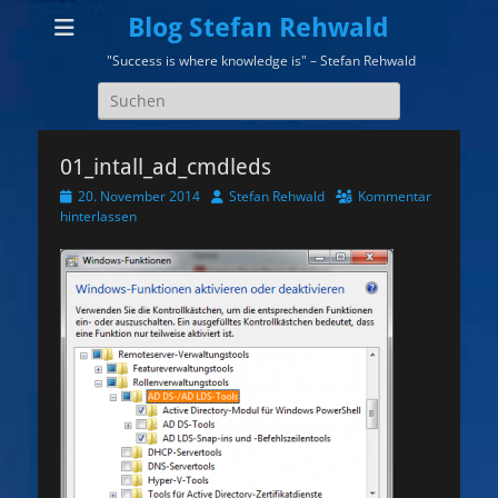
Blog Stefan Rehwald
"Success is where knowledge is" – Stefan Rehwald
Suchen
nach:
01_intall_ad_cmdleds
Veröffentlicht
Autor
20. November 2014
Stefan Rehwald
Kommentar
am
hinterlassen