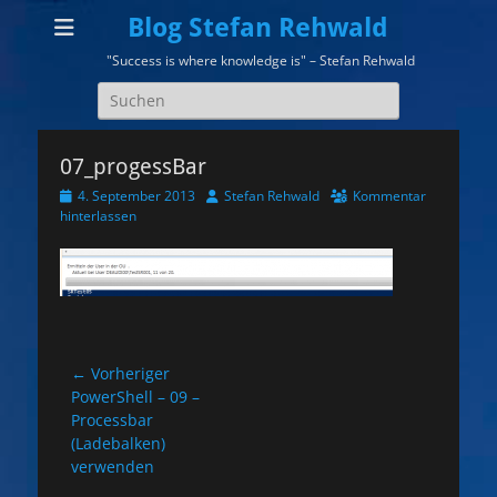
Blog Stefan Rehwald
"Success is where knowledge is" – Stefan Rehwald
Suchen
nach:
07_progessBar
Veröffentlicht
Autor
4. September 2013
Stefan Rehwald
Kommentar
am
hinterlassen
Beitragsnavigation
← Vorheriger
Vorheriger
PowerShell – 09 –
Beitrag:
Processbar
(Ladebalken)
verwenden