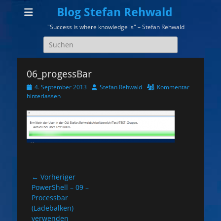
Blog Stefan Rehwald
"Success is where knowledge is" – Stefan Rehwald
Suchen
nach:
06_progessBar
Veröffentlicht
Autor
4. September 2013
Stefan Rehwald
Kommentar
am
hinterlassen
Beitragsnavigation
← Vorheriger
Vorheriger
PowerShell – 09 –
Beitrag:
Processbar
(Ladebalken)
verwenden