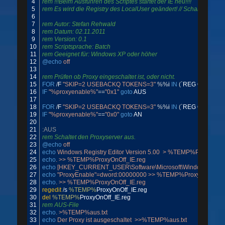
4
rem !!!Beim Ausführen des Scriptes startet der IE neu!!!!
5
rem Es wird die Registry des LocalUser geändert! // Schalter des 
6
7
8
rem Datum: 02.11.2011                                                                                    
9
rem Version: 0.1                                                                                              
10
rem Scriptsprache: Batch                                                                                
11
rem Geeignet für: Windows XP oder höher
12
@echo
 off
13
14
rem Prüfen ob Proxy eingeschaltet ist, oder nicht.
15
FOR
/
F
"SKIP=2 USEBACKQ TOKENS=3"
%
%
i
IN
(
`
REG
QUERY
"
16
IF
"%proxyenable%"
==
"0x1"
goto
AUS
17
18
FOR
/
F
"SKIP=2 USEBACKQ TOKENS=3"
%
%
i
IN
(
`
REG
QUERY
"
19
IF
"%proxyenable%"
==
"0x0"
goto
AN
20
21
:AUS
22
rem Schaltet den Proxyserver aus.
23
@echo
 off
24
echo
 Windows Registry Editor Version 5.00  > %TEMP%ProxyOnOf
25
echo
. >> %TEMP%ProxyOnOff_IE.reg
26
echo
 [HKEY_CURRENT_USER\Software\Microsoft\Windows\Current
27
echo
 "ProxyEnable"=dword:00000000 >> %TEMP%ProxyOnOff_IE
28
echo
. >> %TEMP%ProxyOnOff_IE.reg
29
regedit
/
s
%TEMP%
ProxyOnOff
_
IE
.
reg
30
del
%TEMP%
ProxyOnOff
_
IE
.
reg
31
rem AUS-File
32
echo
. >%TEMP%aus.txt
33
echo
 Der Proxy ist ausgeschaltet  >>%TEMP%aus.txt