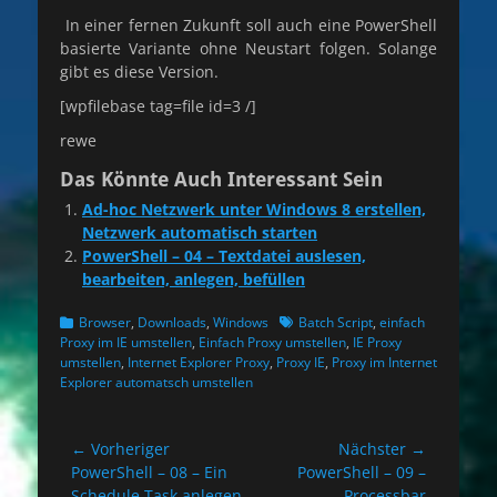
In einer fernen Zukunft soll auch eine PowerShell
basierte Variante ohne Neustart folgen. Solange
gibt es diese Version.
[wpfilebase tag=file id=3 /]
rewe
Das Könnte Auch Interessant Sein
Ad-hoc Netzwerk unter Windows 8 erstellen,
Netzwerk automatisch starten
PowerShell – 04 – Textdatei auslesen,
bearbeiten, anlegen, befüllen
Kategorien
Schlagworte
Browser
,
Downloads
,
Windows
Batch Script
,
einfach
Proxy im IE umstellen
,
Einfach Proxy umstellen
,
IE Proxy
umstellen
,
Internet Explorer Proxy
,
Proxy IE
,
Proxy im Internet
Explorer automatsch umstellen
Beitragsnavigation
← Vorheriger
Nächster →
Vorheriger
Nächster
PowerShell – 08 – Ein
PowerShell – 09 –
Beitrag:
Beitrag:
Schedule Task anlegen
Processbar