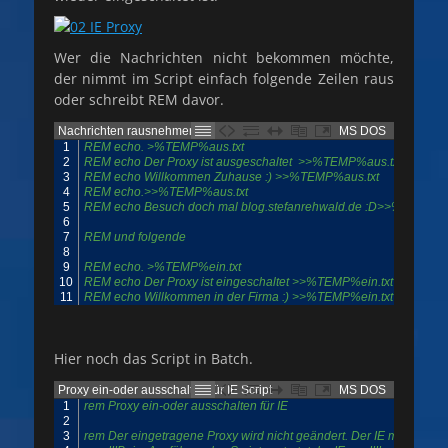
Wer die Nachrichten nicht bekommen möchte,
der nimmt im Script einfach folgende Zeilen raus
oder schreibt REM davor.
Nachrichten rausnehmen
MS DOS
1
REM echo. >%TEMP%aus.txt
2
REM echo Der Proxy ist ausgeschaltet  >>%TEMP%aus.txt
3
REM echo Willkommen Zuhause :) >>%TEMP%aus.txt
4
REM echo.>>%TEMP%aus.txt
5
REM echo Besuch doch mal blog.stefanrehwald.de :D>>%TEMP%a
6
7
REM und folgende
8
9
REM echo. >%TEMP%ein.txt
10
REM echo Der Proxy ist eingeschaltet >>%TEMP%ein.txt
11
REM echo Willkommen in der Firma :) >>%TEMP%ein.txt
Hier noch das Script in Batch.
Proxy ein-oder ausschalten für IE Script
MS DOS
1
rem Proxy ein-oder ausschalten für IE
2
3
rem Der eingetragene Proxy wird nicht geändert. Der IE muss neug