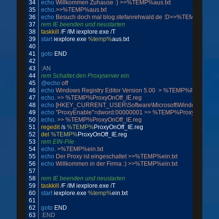
34
echo
 Willkommen Zuhause :) >>%TEMP%aus.txt
35
echo
.>>%TEMP%aus.txt
36
echo
 Besuch doch mal blog.stefanrehwald.de :D>>%TEMP%aus.tx
37
rem IE beenden und neustarten
38
taskkill
/
F
/
IM
iexplore
.
exe
/
T
39
start
iexplore
.
exe
%temp%
aus
.
txt
40
41
goto
END
42
43
:AN
44
rem Schaltet den Proxyserver ein.
45
@echo
 off
46
echo
 Windows Registry Editor Version 5.00  > %TEMP%ProxyOnOf
47
echo
. >> %TEMP%ProxyOnOff_IE.reg
48
echo
 [HKEY_CURRENT_USER\Software\Microsoft\Windows\Current
49
echo
 "ProxyEnable"=dword:00000001 >> %TEMP%ProxyOnOff_IE
50
echo
. >> %TEMP%ProxyOnOff_IE.reg
51
regedit
/
s
%TEMP%
ProxyOnOff
_
IE
.
reg
52
del
%TEMP%
ProxyOnOff
_
IE
.
reg
53
rem EIN-File
54
echo
. >%TEMP%ein.txt
55
echo
 Der Proxy ist eingeschaltet >>%TEMP%ein.txt
56
echo
 Willkommen in der Firma :) >>%TEMP%ein.txt
57
58
rem IE beenden und neustarten
59
taskkill
/
F
/
IM
iexplore
.
exe
/
T
60
start
iexplore
.
exe
%temp%
ein
.
txt
61
62
goto
END
63
:END