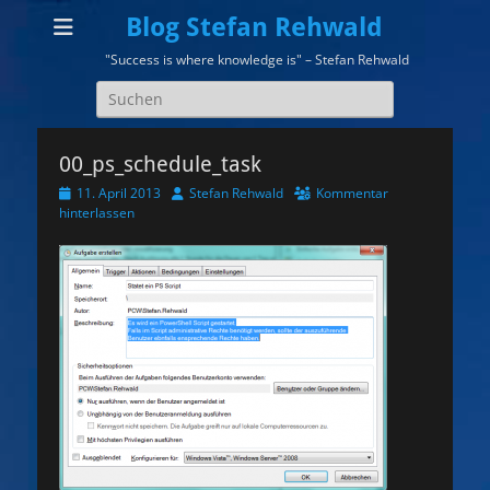
Blog Stefan Rehwald
"Success is where knowledge is" – Stefan Rehwald
Suchen
nach:
00_ps_schedule_task
Veröffentlicht
Autor
11. April 2013
Stefan Rehwald
Kommentar
am
hinterlassen