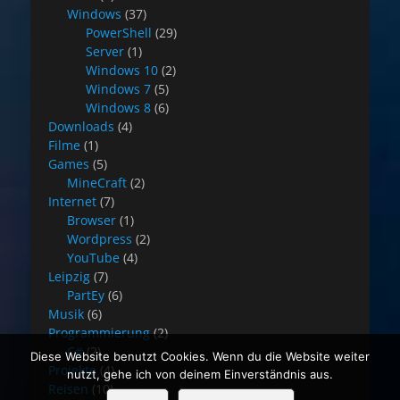
Windows
(37)
PowerShell
(29)
Server
(1)
Windows 10
(2)
Windows 7
(5)
Windows 8
(6)
Downloads
(4)
Filme
(1)
Games
(5)
MineCraft
(2)
Internet
(7)
Browser
(1)
Wordpress
(2)
YouTube
(4)
Leipzig
(7)
PartEy
(6)
Musik
(6)
Programmierung
(2)
C#
(2)
Diese Website benutzt Cookies. Wenn du die Website weiter
Projekte
(4)
nutzt, gehe ich von deinem Einverständnis aus.
Reisen
(10)