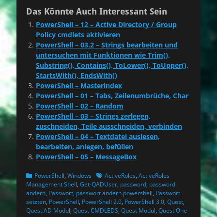
Das Könnte Auch Interessant Sein
PowerShell – 12 – Active Directory / Group
Policy cmdlets aktivieren
PowerShell – 03.2 – Strings bearbeiten und
untersuchen mit Funktionen wie Trim(),
Substring(), Contains(), ToLower(), ToUpper(),
StartsWith(), EndsWith()
PowerShell – Masterindex
PowerShell – 01 – Tabs, Zeilenumbrüche, Char
PowerShell – 02 – Random
PowerShell – 03 – Strings zerlegen,
zuschneiden, Teile ausschneiden, verbinden
PowerShell – 04 – Textdatei auslesen,
bearbeiten, anlegen, befüllen
PowerShell – 05 – MessageBox
Kategorien
Schlagworte
PowerShell
,
Windows
ActiveRoles
,
ActiveRoles
Management Shell
,
Get-QADUser
,
password
,
password
ändern
,
Passwort
,
passwort ändern powershell
,
Passwort
setzten
,
PowerShell
,
PowerShell 2.0
,
PowerShell 3.0
,
Quest
,
Quest AD Modul
,
Quest CMDLEDS
,
Quest Modul
,
Quest One