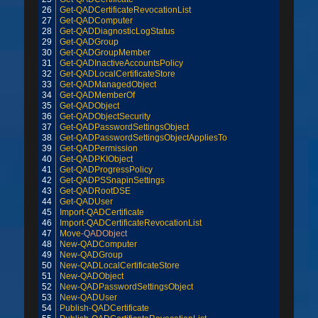
26
Get-QADCertificateRevocationList
27
Get-QADComputer
28
Get-QADDiagnosticLogStatus
29
Get-QADGroup
30
Get-QADGroupMember
31
Get-QADInactiveAccountsPolicy
32
Get-QADLocalCertificateStore
33
Get-QADManagedObject
34
Get-QADMemberOf
35
Get-QADObject
36
Get-QADObjectSecurity
37
Get-QADPasswordSettingsObject
38
Get-QADPasswordSettingsObjectAppliesTo
39
Get-QADPermission
40
Get-QADPKIObject
41
Get-QADProgressPolicy
42
Get-QADPSSnapinSettings
43
Get-QADRootDSE
44
Get-QADUser
45
Import-QADCertificate
46
Import-QADCertificateRevocationList
47
Move
-QADObject
48
New-QADComputer
49
New-QADGroup
50
New-QADLocalCertificateStore
51
New-QADObject
52
New-QADPasswordSettingsObject
53
New-QADUser
54
Publish-QADCertificate