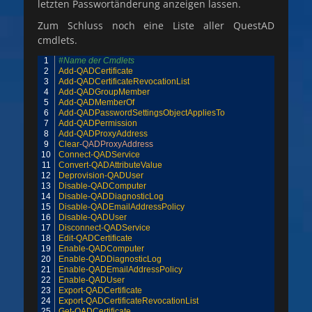
letzten Passwortänderung anzeigen lassen.
Zum Schluss noch eine Liste aller QuestAD
cmdlets.
1
#Name der Cmdlets                                                                                          
2
Add-QADCertificate
3
Add-QADCertificateRevocationList
4
Add-QADGroupMember
5
Add-QADMemberOf
6
Add-QADPasswordSettingsObjectAppliesTo
7
Add-QADPermission
8
Add-QADProxyAddress
9
Clear
-QADProxyAddress
10
Connect-QADService
11
Convert-QADAttributeValue
12
Deprovision-QADUser
13
Disable-QADComputer
14
Disable-QADDiagnosticLog
15
Disable-QADEmailAddressPolicy
16
Disable-QADUser
17
Disconnect-QADService
18
Edit-QADCertificate
19
Enable-QADComputer
20
Enable-QADDiagnosticLog
21
Enable-QADEmailAddressPolicy
22
Enable-QADUser
23
Export-QADCertificate
24
Export-QADCertificateRevocationList
25
Get-QADCertificate