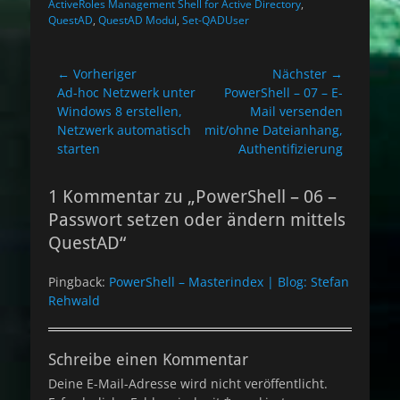
ActiveRoles Management Shell for Active Directory
,
QuestAD
,
QuestAD Modul
,
Set-QADUser
Beitragsnavigation
← Vorheriger
Nächster →
Vorheriger
Nächster
Ad-hoc Netzwerk unter
PowerShell – 07 – E-
Beitrag:
Beitrag:
Windows 8 erstellen,
Mail versenden
Netzwerk automatisch
mit/ohne Dateianhang,
starten
Authentifizierung
1 Kommentar zu „PowerShell – 06 –
Passwort setzen oder ändern mittels
QuestAD“
Pingback:
PowerShell – Masterindex | Blog: Stefan
Rehwald
Schreibe einen Kommentar
Deine E-Mail-Adresse wird nicht veröffentlicht.