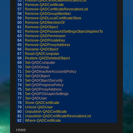
55
Publish-QADCertificateRevocationList
56
Remove-QADCertificate
57
Remove-QADCertificateRevocationList
58
Remove-QADGroupMember
59
Remove-QADLocalCertificateStore
60
Remove-QADMemberOf
61
Remove-QADObject
62
Remove-QADPasswordSettingsObjectAppliesTo
63
Remove-QADPermission
64
Remove-QADPrivateKey
65
Remove-QADProxyAddress
66
Rename-QADObject
67
Reset-QADComputer
68
Restore-QADDeletedObject
69
Set
-QADComputer
70
Set
-QADGroup
71
Set
-QADInactiveAccountsPolicy
72
Set
-QADObject
73
Set
-QADObjectSecurity
74
Set
-QADProgressPolicy
75
Set
-QADProxyAddress
76
Set
-QADPSSnapinSettings
77
Set
-QADUser
78
Show-QADCertificate
79
Unlock-QADUser
80
Unpublish-QADCertificate
81
Unpublish-QADCertificateRevocationList
82
Where-QADCertificate
rewe