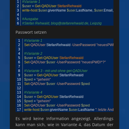
1
#Variante 1
2
$user
=
Get-QADUser
StefanRehwald
3
write-host
$user
.
givenName
$user
.
LastName
,
$user
.
Email
,
$user
.
Cit
4
5
#Ausgabe 
6
#Stefan Rehwald, blog@stefanrehwald.de, Leipzig
Passwort setzen
1
#Variante 1
2
Set
-QADUser
StefanRehwald
-UserPassword
"neuesPWD!*?"
3
4
#Variante 2
5
$user
=
Get-QADUser
StefanRehwald
6
Set
-QADUser
$user
-UserPassword
"neuesPWD!*?"
7
8
#Variante 3 - mit und ohne get-QADUser
9
$user
=
Get-QADUser
StefanRehwald
10
$pwd
=
"geheim"
11
Set
-QADUser
$user
-UserPassword
$pwd
12
13
#Variante 4
14
$user
=
Get-QADUser
StefanRehwald
15
$pwd
=
"geheim"
16
Set
-QADUser
$user
-UserPassword
$pwd
17
write-host
$user
.
givenName
$user
.
LastName
": letzte Änderung d
Es wird keine Information angezeigt. Allerdings
kann man sich, wie in Variante 4, das Datum der