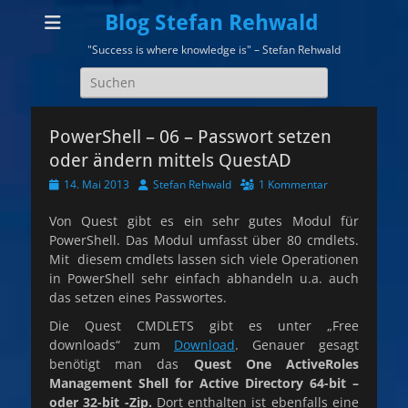
Blog Stefan Rehwald
"Success is where knowledge is" – Stefan Rehwald
Suchen
nach:
PowerShell – 06 – Passwort setzen
oder ändern mittels QuestAD
Veröffentlicht
Autor
14. Mai 2013
Stefan Rehwald
1 Kommentar
am
Von Quest gibt es ein sehr gutes Modul für
PowerShell. Das Modul umfasst über 80 cmdlets.
Mit diesem cmdlets lassen sich viele Operationen
in PowerShell sehr einfach abhandeln u.a. auch
das setzen eines Passwortes.
Die Quest CMDLETS gibt es unter „Free
downloads“ zum
Download
. Genauer gesagt
benötigt man das
Quest One ActiveRoles
Management Shell for Active Directory 64-bit –
oder 32-bit -Zip
.
Dort enthalten ist ebenfalls eine