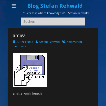
Blog Stefan Rehwald
"Success is where knowledge is" – Stefan Rehwald
Suchen
nach:
amiga
Veröffentlicht
Autor
2. April 2013
Stefan Rehwald
Kommentar
am
hinterlassen
amiga work bench