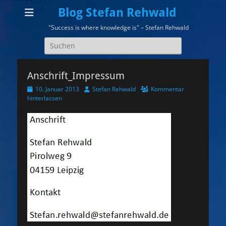
Blog Stefan Rehwald
"Success is where knowledge is" – Stefan Rehwald
Suchen
nach:
Anschrift_Impressum
Veröffentlicht
Autor
10. Januar 2013
Stefan Rehwald
Kommentar
am
hinterlassen