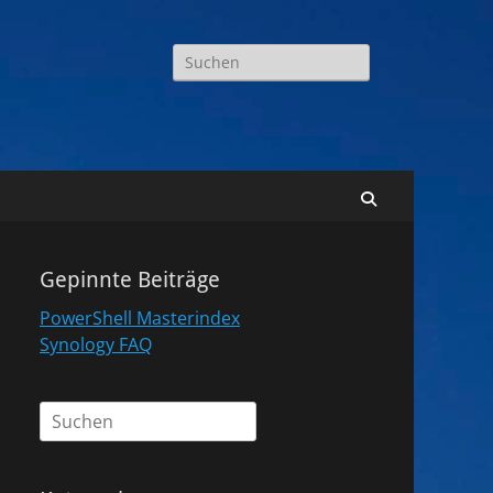
Suchen
nach:
Suchen
Gepinnte Beiträge
PowerShell Masterindex
Synology FAQ
Suchen
nach: