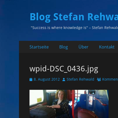
Blog Stefan Rehw
"Success is where knowledge is" – Stefan Rehwal
Primäres
Zum
Startseite
Blog
Über
Kontakt
Inhalt
Menü
springen
wpid-DSC_0436.jpg
Veröffentlicht
Autor
8. August 2012
Stefan Rehwald
Komment
am