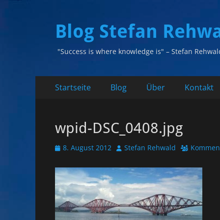
Blog Stefan Rehw
"Success is where knowledge is" – Stefan Rehwal
Primäres
Zum
Startseite
Blog
Über
Kontakt
Inhalt
Menü
springen
wpid-DSC_0408.jpg
Veröffentlicht
Autor
8. August 2012
Stefan Rehwald
Komment
am