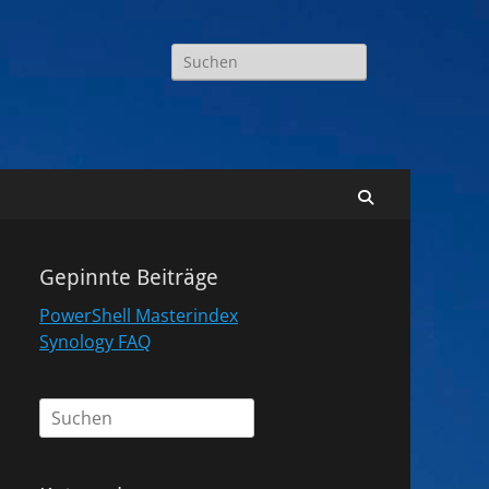
Suchen
nach:
Suchen
Gepinnte Beiträge
PowerShell Masterindex
Synology FAQ
Suchen
nach: