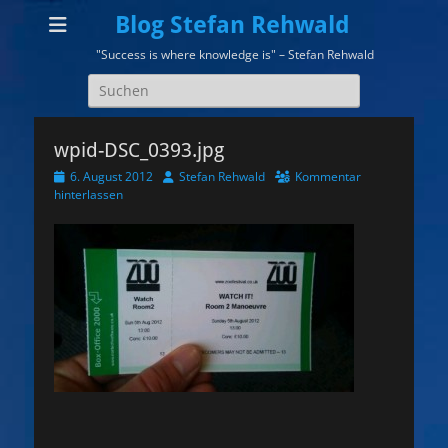
Blog Stefan Rehwald
"Success is where knowledge is" – Stefan Rehwald
Suchen
nach:
wpid-DSC_0393.jpg
Veröffentlicht
Autor
6. August 2012
Stefan Rehwald
Kommentar
am
hinterlassen