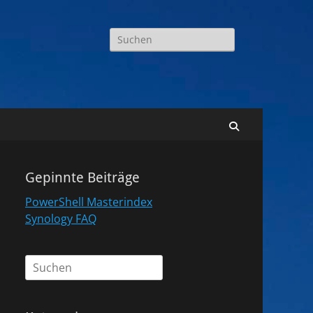
Suchen
nach:
Suchen
Gepinnte Beiträge
PowerShell Masterindex
Synology FAQ
Suchen
nach: