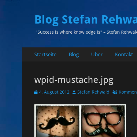
Blog Stefan Rehw
"Success is where knowledge is" – Stefan Rehwal
Primäres
Zum
Startseite
Blog
Über
Kontakt
Inhalt
Menü
springen
wpid-mustache.jpg
Veröffentlicht
Autor
4. August 2012
Stefan Rehwald
Komment
am