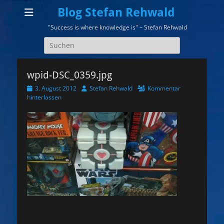
Blog Stefan Rehwald
"Success is where knowledge is" – Stefan Rehwald
Suchen
nach:
wpid-DSC_0359.jpg
Veröffentlicht
Autor
3. August 2012
Stefan Rehwald
Kommentar
am
hinterlassen