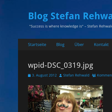
Blog Stefan Rehw
"Success is where knowledge is" – Stefan Rehwal
Primäres
Zum
Startseite
Blog
Über
Kontakt
Inhalt
Menü
springen
wpid-DSC_0319.jpg
Veröffentlicht
Autor
3. August 2012
Stefan Rehwald
Komment
am