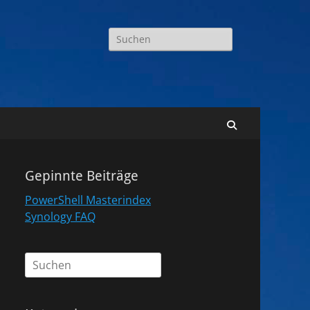
Suchen
nach:
Suchen
Gepinnte Beiträge
PowerShell Masterindex
Synology FAQ
Suchen
nach: