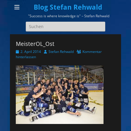
Blog Stefan Rehwald
"Success is where knowledge is" – Stefan Rehwald
Suchen
nach:
MeisterOL_Ost
Veröffentlicht
Autor
2. April 2014
Stefan Rehwald
Kommentar
am
hinterlassen