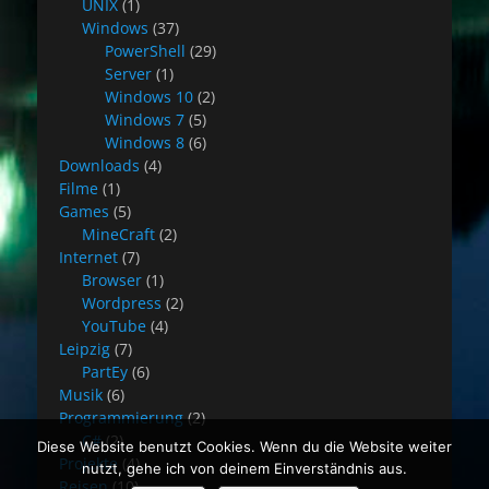
UNIX
(1)
Windows
(37)
PowerShell
(29)
Server
(1)
Windows 10
(2)
Windows 7
(5)
Windows 8
(6)
Downloads
(4)
Filme
(1)
Games
(5)
MineCraft
(2)
Internet
(7)
Browser
(1)
Wordpress
(2)
YouTube
(4)
Leipzig
(7)
PartEy
(6)
Musik
(6)
Programmierung
(2)
C#
(2)
Diese Website benutzt Cookies. Wenn du die Website weiter
Projekte
(4)
nutzt, gehe ich von deinem Einverständnis aus.
Reisen
(10)