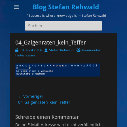
Blog Stefan Rehwald
"Success is where knowledge is" – Stefan Rehwald
Suchen
nach:
04_Galgenraten_kein_Teffer
Veröffentlicht
Autor
18. April 2014
Stefan Rehwald
Kommentar
am
hinterlassen
Beitragsnavigation
← Vorheriger
Vorheriger
04_Galgenraten_kein_Teffer
Beitrag:
Schreibe einen Kommentar
Deine E-Mail-Adresse wird nicht veröffentlicht.