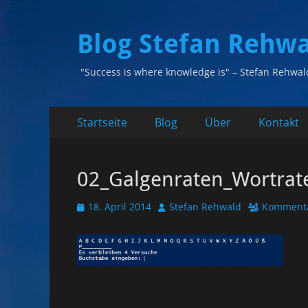
Blog Stefan Rehw
"Success is where knowledge is" – Stefan Rehwal
Primäres
Zum
Startseite
Blog
Über
Kontakt
Inhalt
Menü
springen
02_Galgenraten_Wortrat
Veröffentlicht
Autor
18. April 2014
Stefan Rehwald
Kommenta
am