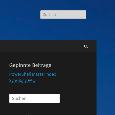
Suchen
nach:
Suchen
Gepinnte Beiträge
PowerShell Masterindex
Synology FAQ
Suchen
nach: