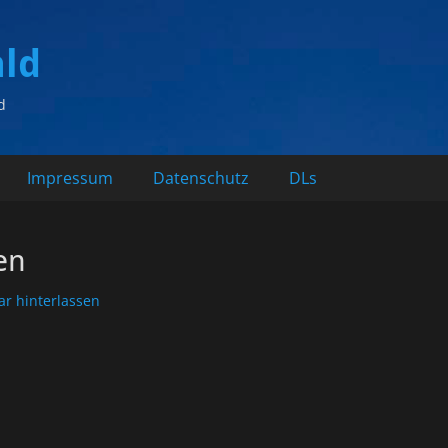
ald
d
Impressum
Datenschutz
DLs
en
r hinterlassen