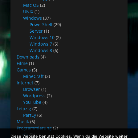
Mac OS
(2)
UNIX
(1)
Windows
(37)
PowerShell
(29)
Server
(1)
Windows 10
(2)
Windows 7
(5)
Windows 8
(6)
Downloads
(4)
Filme
(1)
Games
(5)
MineCraft
(2)
Internet
(7)
Browser
(1)
Wordpress
(2)
YouTube
(4)
Leipzig
(7)
PartEy
(6)
Musik
(6)
Programmierung
(2)
C#
(2)
Diese Website benutzt Cookies. Wenn du die Website weiter